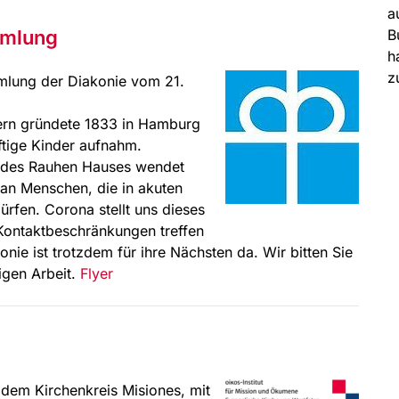
a
mmlung
B
h
z
mlung der Diakonie vom 21.
ern gründete 1833 in Hamburg
ftige Kinder aufnahm.
d des Rauhen Hauses wendet
 an Menschen, die in akuten
̈rfen. Corona stellt uns dieses
Kontaktbeschränkungen treffen
e ist trotzdem für ihre Nächsten da. Wir bitten Sie
igen Arbeit.
Flyer
 dem Kirchenkreis Misiones, mit