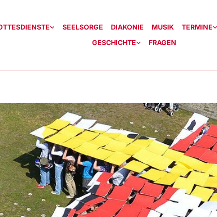
OTTESDIENSTE
SEELSORGE
DIAKONIE
MUSIK
TERMINE
GESCHICHTE
FRAGEN