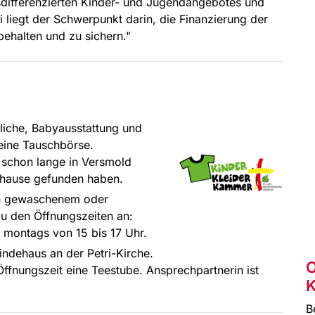
sdifferenzierten Kinder- und Jugendangebotes und
i liegt der Schwerpunkt darin, die Finanzierung der
ehalten und zu sichern."
liche, Babyausstattung und
 eine Tauschbörse.
e schon lange in Versmold
Zuhause gefunden haben.
In gewaschenem oder
zu den Öffnungszeiten an:
 montags von 15 bis 17 Uhr.
ndehaus an der Petri-Kirche.
O
fnungszeit eine Teestube. Ansprechpartnerin ist
K
B