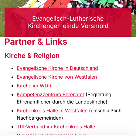
Evangelisch-Lutherische
Kirchengemeinde Versmold
Partner & Links
Kirche & Religion
Evangelische Kirche in Deutschland
Evangelische Kirche von Westfalen
Kirche im WDR
Kompetenzzentrum Ehrenamt
(Begleitung
Ehrenamtlicher durch die Landeskirche)
Kirchenkreis Halle in Westfalen
(einschließlich
Nachbargemeinden)
TfK-Verbund im Kirchenkreis Halle
Diakonie im Kirchenkreis Halle