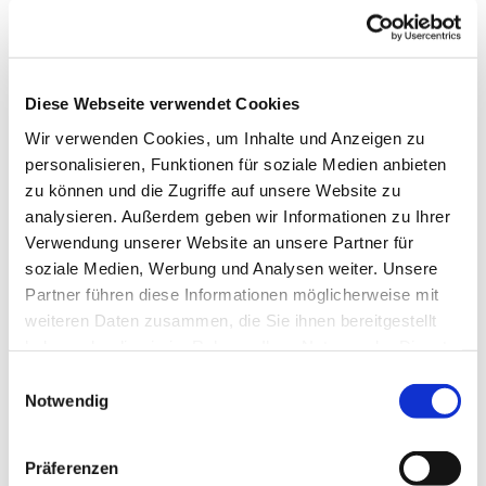
Katharina-von-Bora-Haus Versmold
Katholischer Pastoralverbund Stockkämpen
Mennoniten-Brüdergemeinde Versmold
Diese Webseite verwendet Cookies
Moscheeverein DITIB Halle
Wir verwenden Cookies, um Inhalte und Anzeigen zu
Evangelische Kirche am La Plata
personalisieren, Funktionen für soziale Medien anbieten
Irente Children's Home
zu können und die Zugriffe auf unsere Website zu
analysieren. Außerdem geben wir Informationen zu Ihrer
Soziales
Verwendung unserer Website an unsere Partner für
soziale Medien, Werbung und Analysen weiter. Unsere
Stadt Versmold
Partner führen diese Informationen möglicherweise mit
Haus der Familie
weiteren Daten zusammen, die Sie ihnen bereitgestellt
Sonnenschule und OGS
haben oder die sie im Rahmen Ihrer Nutzung der Dienste
Grundschulen Peckeloh-Oesterweg
gesammelt haben.
Einwilligungsauswahl
Grundschulen Loxten-Bockhorst
Notwendig
CJD Schulen Versmold
Deutsches Rotes Kreuz Versmold
Präferenzen