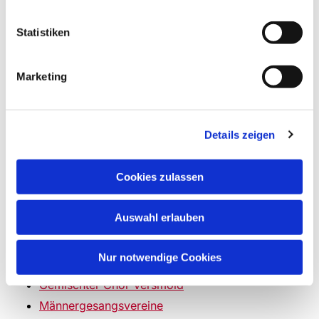
AWO Versmold
Gütersloher Tafel
Statistiken
Hospizgruppe Versmold
Haus Phoenix am Versmolder Bruch
Marketing
Heimatvereine Versmold
,
Oesterweg
und
Bockhorst
Umweltcafé Versmold
Details zeigen
Interessengemeinschaft Einkaufsstadt Versmold
(IGEV)
Cookies zulassen
Freiwillige Feuerwehr Versmold
&
Oesterweg
Schützenverein Versmold 1856
Auswahl erlauben
Kunst & Musik
Nur notwendige Cookies
Kunstkreis Versmold
Gemischter Chor Versmold
Männergesangsvereine