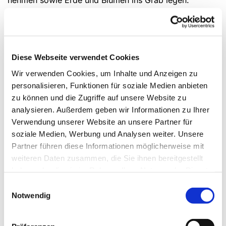
Was kostet eine Bestattung?
Die Trauerfeier ist wie jeder Gottesdienst kostenfrei.
Für die Bestattung und die Nutzung des Grabes
Diese Webseite verwendet Cookies
entstehen allerdings Gebühren, die Sie der Übersicht
Wir verwenden Cookies, um Inhalte und Anzeigen zu
der
Nutzungsgebühren
entnehmen können. Mit diesen
personalisieren, Funktionen für soziale Medien anbieten
Mitteln wird der Betrieb des Versmolder Friedhofs
zu können und die Zugriffe auf unsere Website zu
ermöglicht.
analysieren. Außerdem geben wir Informationen zu Ihrer
Verwendung unserer Website an unsere Partner für
Werden auch Menschen anderer Religionen oder
soziale Medien, Werbung und Analysen weiter. Unsere
ohne Konfession beigesetzt?
Partner führen diese Informationen möglicherweise mit
Trägerin des Versmolder Friedhofs an der Berliner
weiteren Daten zusammen, die Sie ihnen bereitgestellt
Straße ist die Evangelisch-Lutherische
haben oder die sie im Rahmen Ihrer Nutzung der Dienste
Kirchengemeinde Versmold. Da es sich um einen so
gesammelt haben.
Einwilligungsauswahl
genannten Monopolfriedhof handelt, können auch
Notwendig
Menschen anderer Konfessionen oder Religionen
beigesetzt werden. Das gilt auch für Menschen ohne
Konfession. In der Kapelle können entsprechende